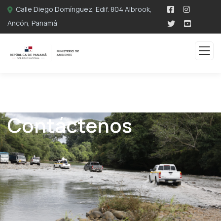
Calle Diego Domínguez, Edif. 804 Albrook,
Ancón, Panamá
Contáctenos