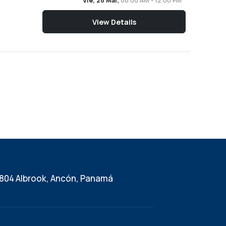
Vie, 28 Mar,
08:00 AM - 12:00 PM
View Details
 804 Albrook, Ancón, Panamá