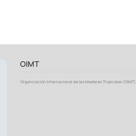
OIMT
Organización Internacional de las Maderas Tropicales (OIMT)