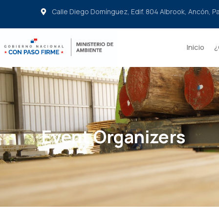
Calle Diego Domínguez, Edif. 804 Albrook, Ancón, 
Inicio
¿
Event Organizers